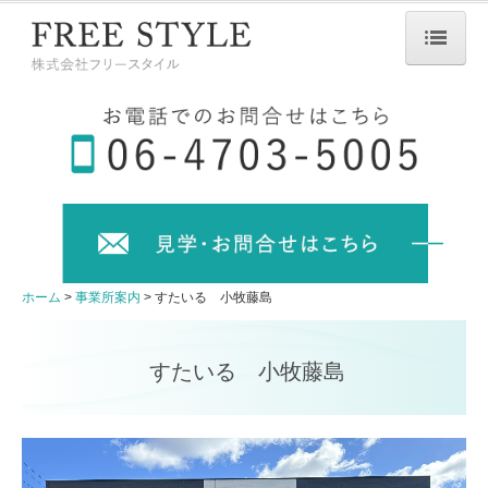
ホーム
提供サービス
事業所案内
すたいる粉浜西
すたいる南花田
ホーム
事業所案内
すたいる 小牧藤島
すたいる石垣
すたいる 小牧藤島
すたいる春日井
すたいる厚木
すたいる八王子