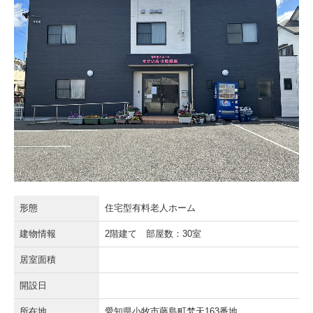
訪問看護すたいる
すたいる宮古
すたいる 小牧堀の内
すたいる 久居明神
すたいる 小牧藤島
すたいるうるま
すたいる北九州
形態
住宅型有料老人ホーム
建物情報
2階建て 部屋数：30室
会社案内
居室面積
ギャラリー
開設日
採用情報
所在地
愛知県小牧市藤島町梵天163番地